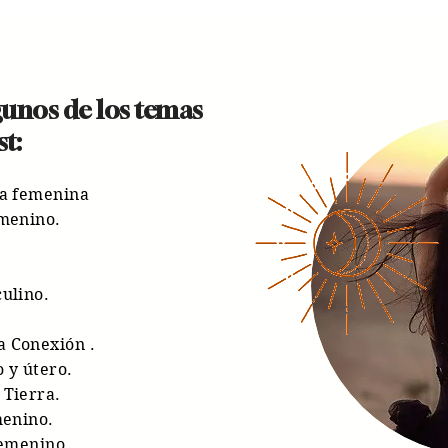
gunos de los temas
t:
ía femenina
emenino.
culino.
a Conexión .
 y útero.
 Tierra.
menino.
femenino.