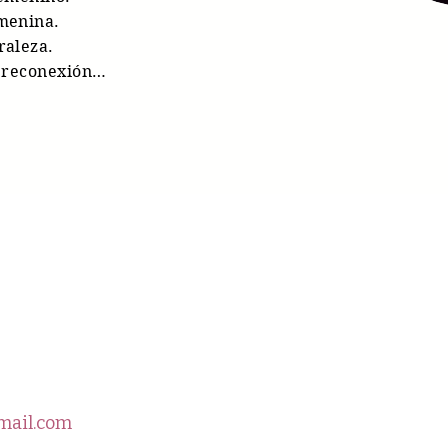
emenina.
raleza.
de reconexión…
mail.com